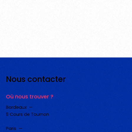
Nous
contacter
Où nous trouver ?
Bordeaux —
6 Cours de Tournon
Paris —