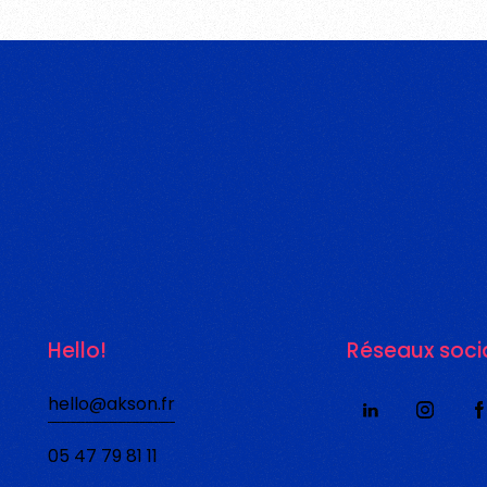
Hello!
Réseaux soci
hello@akson.fr
05 47 79 81 11