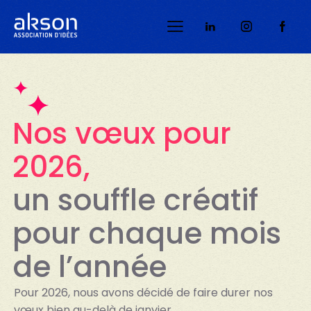
Télécharger
Télécharger
Télécharger
Télécharger
Télécharger
Télécharger
Télécharger
Télécharger
Télécharger
Télécharger
Télécharger
Nos vœux pour
2026,
un souffle créatif
pour chaque mois
de l’année
Pour 2026, nous avons décidé de faire durer nos
vœux bien au-delà de janvier.