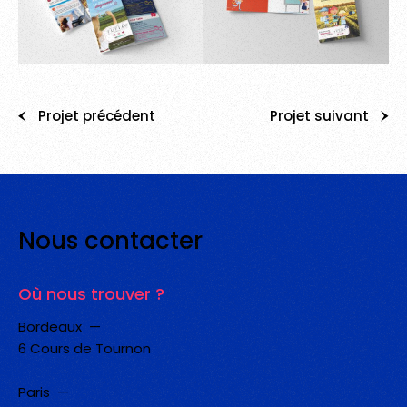
Projet précédent
Projet suivant
Nous
contacter
Où nous trouver ?
Bordeaux —
6 Cours de Tournon
Paris —