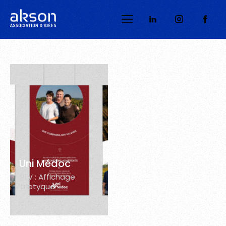
Uni Médoc
PLV : Affichage
triptyque