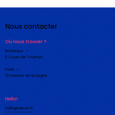
Nous
contacter
Où nous trouver ?
Bordeaux —
6 Cours de Tournon
Paris —
19 avenue de la Sygrie
Hello!
hello@akson.fr